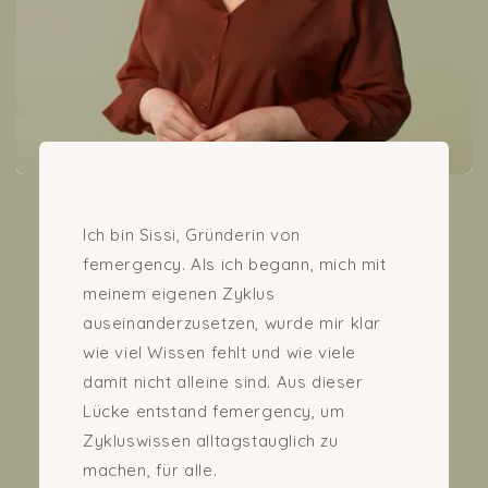
Ich bin Sissi, Gründerin von
femergency. Als ich begann, mich mit
meinem eigenen Zyklus
auseinanderzusetzen, wurde mir klar
wie viel Wissen fehlt und wie viele
damit nicht alleine sind. Aus dieser
Lücke entstand femergency, um
Zykluswissen alltagstauglich zu
machen, für alle.