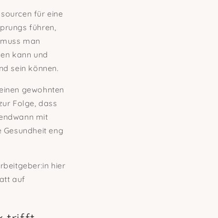
sourcen für eine
prungs führen,
r muss man
llen kann und
nd sein können.
seinen gewohnten
ur Folge, dass
gendwann mit
e Gesundheit eng
beitgeber:in hier
att auf