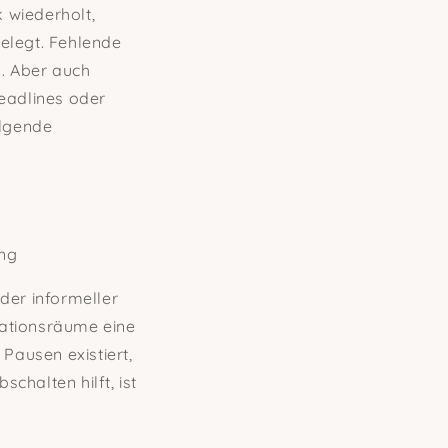
k wiederholt,
gelegt. Fehlende
k. Aber auch
Deadlines oder
olgende
ing
der informeller
rationsräume eine
Pausen existiert,
chalten hilft, ist