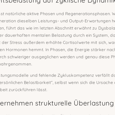
tsbelastung auf zyklische Dynamik 
st natürliche aktive Phasen und Regenerationsphasen. W
eration dieselben Leistungs- und Output-Erwartungen he
n, führt das wie im letzten Abschnitt erwähnt zu Dysbal
r dauerhaften mentalen Belastung durch ein System, da
gt der Stress außerdem erhöhte Cortisolwerte mit sich, wa
en Hormonen hemmt. In Phasen, die Energie stärker nach
rch schwieriger ausgeglichen werden und genau diese 
 wahrgenommen.
stungsmodelle und fehlende Zykluskompetenz verfällt das
rsönlichen Belastbarkeit“, selbst wenn sich die Ursache 
beit zurückführen lässt.
rnehmen strukturelle Überlastung