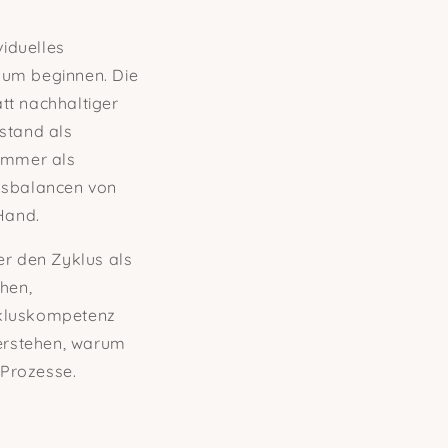
viduelles
uum beginnen. Die
tt nachhaltiger
stand als
immer als
Dysbalancen von
Hand.
er den Zyklus als
öhen,
ykluskompetenz
verstehen, warum
n Prozesse.