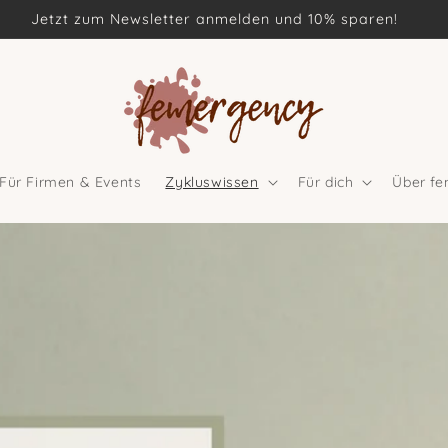
Jetzt zum Newsletter anmelden und 10% sparen!
Für Firmen & Events
Zykluswissen
Für dich
Über f