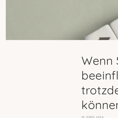
Wenn S
beeinf
trotzd
könne
18. MÄRZ 2026