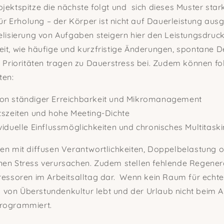
jektspitze die nächste folgt und
sich dieses Muster star
 für Erholung – der Körper ist nicht auf Dauerleistung aus
elisierung von Aufgaben steigern hier den Leistungsdruc
it, wie häufige und kurzfristige Änderungen, spontane 
e Prioritäten tragen zu Dauerstress bei. Zudem können f
ten:
on ständiger Erreichbarkeit und Mikromanagement
itszeiten und hohe Meeting-Dichte
viduelle Einflussmöglichkeiten und chronisches Multitask
en mit diffusen Verantwortlichkeiten, Doppelbelastung o
nen Stress verursachen. Zudem stellen fehlende Regene
ressoren im Arbeitsalltag dar.
Wenn kein Raum für echte 
on Überstundenkultur lebt und der Urlaub nicht beim Abs
rogrammiert.