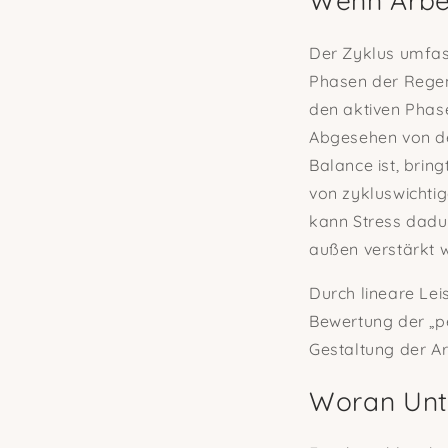
Wenn Arbei
Der Zyklus umfas
Phasen der Regen
den aktiven Phase
Abgesehen von de
Balance ist, brin
von zykluswichtig
kann Stress dadu
außen verstärkt
Durch lineare Lei
Bewertung der „pe
Gestaltung der Ar
Woran Unte