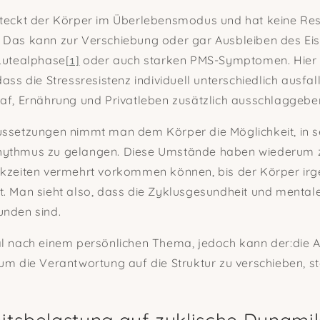
steckt der Körper im Überlebensmodus und hat keine Res
 Das kann zur Verschiebung oder gar Ausbleiben des Eis
 Lutealphase
oder auch starken PMS-Symptomen. Hie
[1]
dass die Stressresistenz individuell unterschiedlich ausfa
laf, Ernährung und Privatleben zusätzlich ausschlaggebe
ussetzungen nimmt man dem Körper die Möglichkeit, in 
hythmus zu gelangen. Diese Umstände haben wiederum z
nkzeiten vermehrt vorkommen können, bis der Körper ir
t. Man sieht also, dass die Zyklusgesundheit und mental
unden sind.
l nach einem persönlichen Thema, jedoch kann der:die Ar
um die Verantwortung auf die Struktur zu verschieben, st