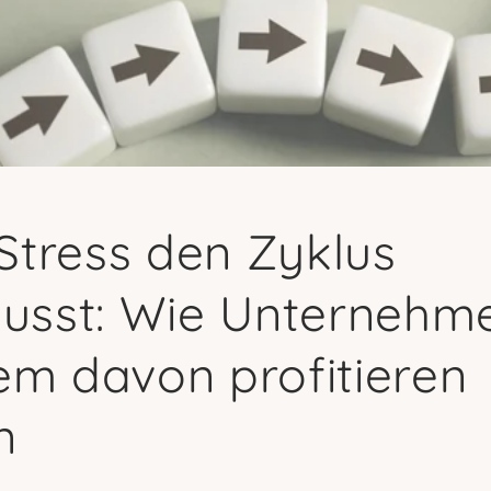
tress den Zyklus
lusst: Wie Unternehm
em davon profitieren
n