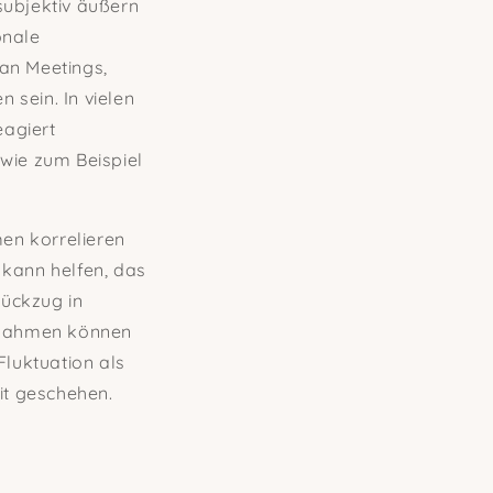
 subjektiv äußern
onale
an Meetings,
 sein. In vielen
eagiert
wie zum Beispiel
en korrelieren
 kann helfen, das
ückzug in
aßnahmen können
Fluktuation als
it geschehen.